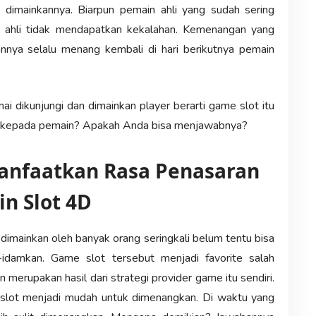
 dimainkannya. Biarpun pemain ahli yang sudah sering
n ahli tidak mendapatkan kekalahan. Kemenangan yang
annya selalu menang kembali di hari berikutnya pemain
ai dikunjungi dan dimainkan player berarti game slot itu
r kepada pemain? Apakah Anda bisa menjawabnya?
manfaatkan Rasa Penasaran
n Slot 4D
dimainkan oleh banyak orang seringkali belum tentu bisa
idamkan. Game slot tersebut menjadi favorite salah
 merupakan hasil dari strategi provider game itu sendiri.
lot menjadi mudah untuk dimenangkan. Di waktu yang