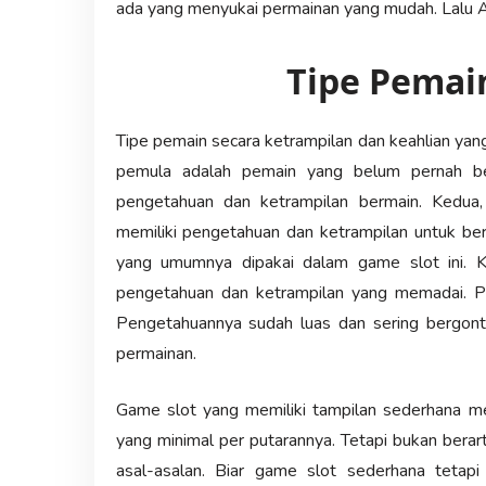
ada yang menyukai permainan yang mudah. Lalu A
Tipe Pemai
Tipe pemain secara ketrampilan dan keahlian yang
pemula adalah pemain yang belum pernah be
pengetahuan dan ketrampilan bermain. Kedua
memiliki pengetahuan dan ketrampilan untuk berm
yang umumnya dipakai dalam game slot ini. Ke
pengetahuan dan ketrampilan yang memadai. Pe
Pengetahuannya sudah luas dan sering bergont
permainan.
Game slot yang memiliki tampilan sederhana me
yang minimal per putarannya. Tetapi bukan berar
asal-asalan. Biar game slot sederhana tetap