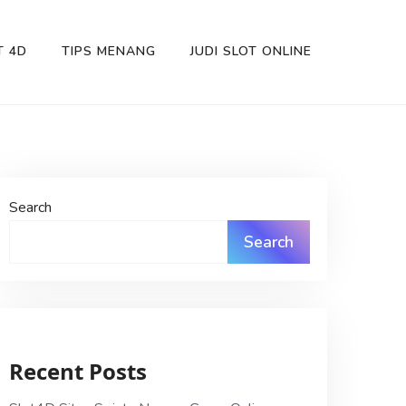
T 4D
TIPS MENANG
JUDI SLOT ONLINE
Search
Search
Recent Posts