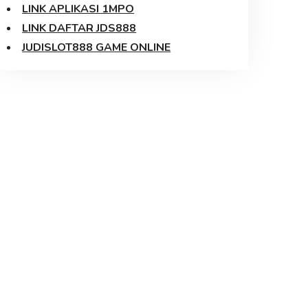
LINK APLIKASI 1MPO
LINK DAFTAR JDS888
JUDISLOT888 GAME ONLINE