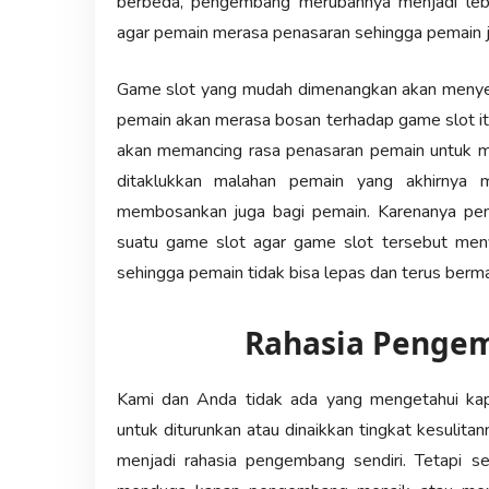
berbeda, pengembang merubahnya menjadi leb
agar pemain merasa penasaran sehingga pemain ja
Game slot yang mudah dimenangkan akan menye
pemain akan merasa bosan terhadap game slot itu
akan memancing rasa penasaran pemain untuk m
ditaklukkan malahan pemain yang akhirnya
membosankan juga bagi pemain. Karenanya peng
suatu game slot agar game slot tersebut me
sehingga pemain tidak bisa lepas dan terus bermai
Rahasia Pengem
Kami dan Anda tidak ada yang mengetahui ka
untuk diturunkan atau dinaikkan tingkat kesulita
menjadi rahasia pengembang sendiri. Tetapi 