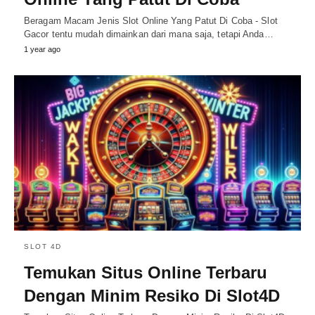
Beragam Macam Jenis Slot Online Yang Patut Di Coba - Slot
Gacor tentu mudah dimainkan dari mana saja, tetapi Anda…
1 year ago
SLOT 4D
Temukan Situs Online Terbaru
Dengan Minim Resiko Di Slot4D