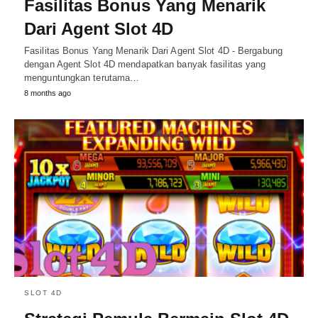
Fasilitas Bonus Yang Menarik
Dari Agent Slot 4D
Fasilitas Bonus Yang Menarik Dari Agent Slot 4D - Bergabung
dengan Agent Slot 4D mendapatkan banyak fasilitas yang
menguntungkan terutama…
8 months ago
SLOT 4D