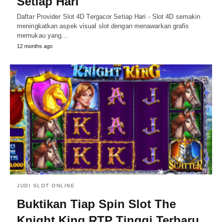
Setiap Hari
Daftar Provider Slot 4D Tergacor Setiap Hari - Slot 4D semakin
meningkatkan aspek visual slot dengan menawarkan grafis
memukau yang…
12 months ago
JUDI SLOT ONLINE
Buktikan Tiap Spin Slot The
Knight King RTP Tinggi Terbaru