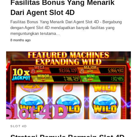
Fasilitas Bonus Yang Menarik
Dari Agent Slot 4D
Fasilitas Bonus Yang Menarik Dari Agent Slot 4D - Bergabung
dengan Agent Slot 4D mendapatkan banyak fasilitas yang
menguntungkan terutama…
8 months ago
SLOT 4D