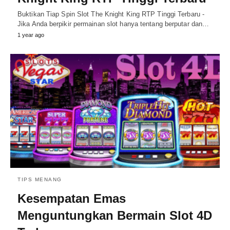
Buktikan Tiap Spin Slot The Knight King RTP Tinggi Terbaru -
Jika Anda berpikir permainan slot hanya tentang berputar dan…
1 year ago
TIPS MENANG
Kesempatan Emas
Menguntungkan Bermain Slot 4D