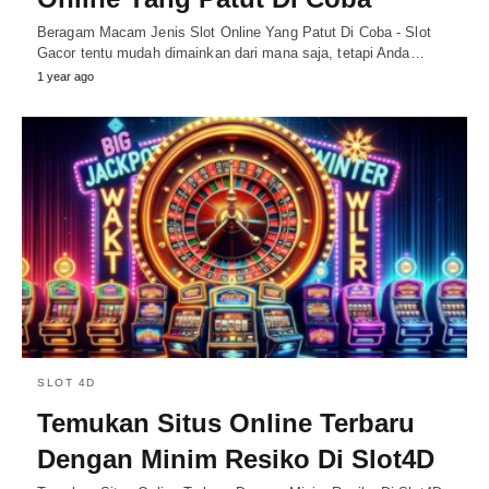
Beragam Macam Jenis Slot Online Yang Patut Di Coba - Slot
Gacor tentu mudah dimainkan dari mana saja, tetapi Anda…
1 year ago
SLOT 4D
Temukan Situs Online Terbaru
Dengan Minim Resiko Di Slot4D