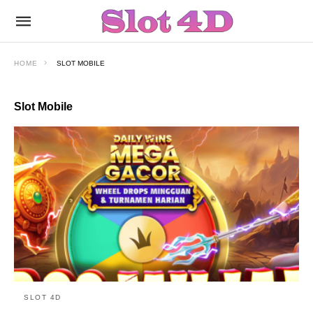
HOME
SLOT MOBILE
Slot Mobile
SLOT 4D