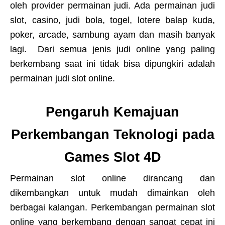
oleh provider permainan judi. Ada permainan judi
slot, casino, judi bola, togel, lotere balap kuda,
poker, arcade, sambung ayam dan masih banyak
lagi. Dari semua jenis judi online yang paling
berkembang saat ini tidak bisa dipungkiri adalah
permainan judi slot online.
Pengaruh Kemajuan
Perkembangan Teknologi pada
Games Slot 4D
Permainan slot online dirancang dan
dikembangkan untuk mudah dimainkan oleh
berbagai kalangan. Perkembangan permainan slot
online yang berkembang dengan sangat cepat ini