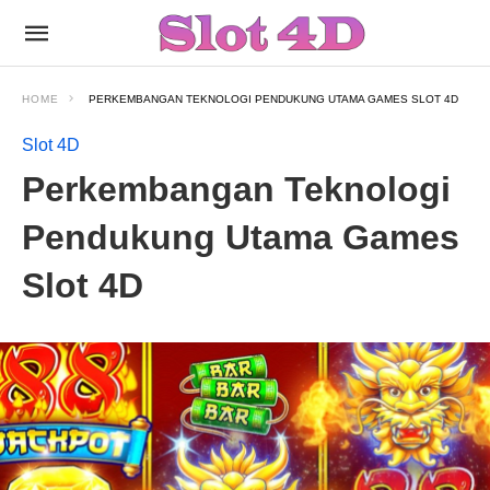
HOME
PERKEMBANGAN TEKNOLOGI PENDUKUNG UTAMA GAMES SLOT 4D
Slot 4D
Perkembangan Teknologi
Pendukung Utama Games
Slot 4D