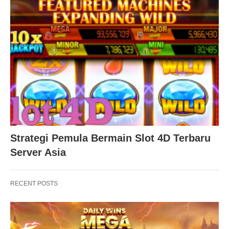
Strategi Pemula Bermain Slot 4D Terbaru
Server Asia
RECENT POSTS