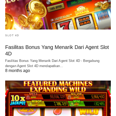
SLOT 4D
Fasilitas Bonus Yang Menarik Dari Agent Slot
4D
Fasilitas Bonus Yang Menarik Dari Agent Slot 4D - Bergabung
dengan Agent Slot 4D mendapatkan…
8 months ago