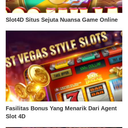
Slot4D Situs Sejuta Nuansa Game Online
Fasilitas Bonus Yang Menarik Dari Agent
Slot 4D