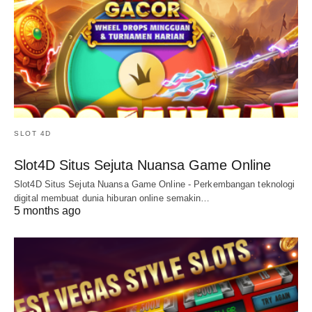
SLOT 4D
Slot4D Situs Sejuta Nuansa Game Online
Slot4D Situs Sejuta Nuansa Game Online - Perkembangan teknologi
digital membuat dunia hiburan online semakin…
5 months ago