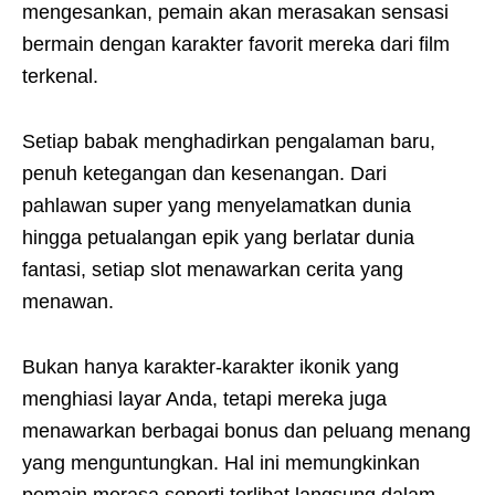
mengesankan, pemain akan merasakan sensasi
bermain dengan karakter favorit mereka dari film
terkenal.
Setiap babak menghadirkan pengalaman baru,
penuh ketegangan dan kesenangan. Dari
pahlawan super yang menyelamatkan dunia
hingga petualangan epik yang berlatar dunia
fantasi, setiap slot menawarkan cerita yang
menawan.
Bukan hanya karakter-karakter ikonik yang
menghiasi layar Anda, tetapi mereka juga
menawarkan berbagai bonus dan peluang menang
yang menguntungkan. Hal ini memungkinkan