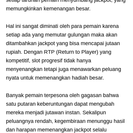
setiap taruhan pemain menyumbang jackpot, yang
memungkinkan kemenangan besar.
Hal ini sangat diminati oleh para pemain karena
setiap ada yang memutar gulungan maka akan
ditambahkan jackpot yang bisa mencapai jutaan
rupiah. Dengan RTP (Return to Player) yang
kompetitif, slot progresif tidak hanya
menyenangkan tetapi juga menawarkan peluang
nyata untuk memenangkan hadiah besar.
Banyak pemain terpesona oleh gagasan bahwa
satu putaran keberuntungan dapat mengubah
mereka menjadi jutawan instan. Sekalipun
peluangnya rendah, kegembiraan menunggu hasil
dan harapan memenangkan jackpot selalu