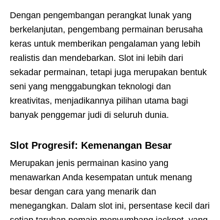
Dengan pengembangan perangkat lunak yang
berkelanjutan, pengembang permainan berusaha
keras untuk memberikan pengalaman yang lebih
realistis dan mendebarkan. Slot ini lebih dari
sekadar permainan, tetapi juga merupakan bentuk
seni yang menggabungkan teknologi dan
kreativitas, menjadikannya pilihan utama bagi
banyak penggemar judi di seluruh dunia.
Slot Progresif: Kemenangan Besar
Merupakan jenis permainan kasino yang
menawarkan Anda kesempatan untuk menang
besar dengan cara yang menarik dan
menegangkan. Dalam slot ini, persentase kecil dari