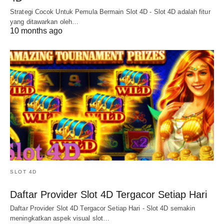
Strategi Cocok Untuk Pemula Bermain Slot 4D - Slot 4D adalah fitur
yang ditawarkan oleh…
10 months ago
SLOT 4D
Daftar Provider Slot 4D Tergacor Setiap Hari
Daftar Provider Slot 4D Tergacor Setiap Hari - Slot 4D semakin
meningkatkan aspek visual slot…