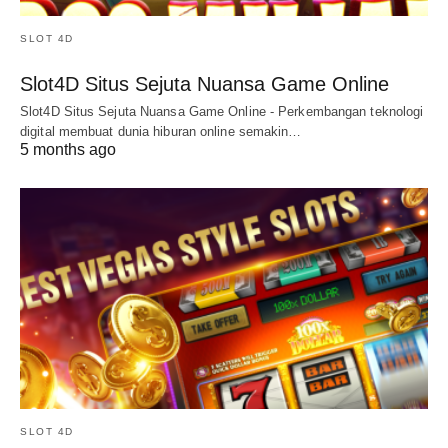
SLOT 4D
Slot4D Situs Sejuta Nuansa Game Online
Slot4D Situs Sejuta Nuansa Game Online - Perkembangan teknologi
digital membuat dunia hiburan online semakin…
5 months ago
SLOT 4D