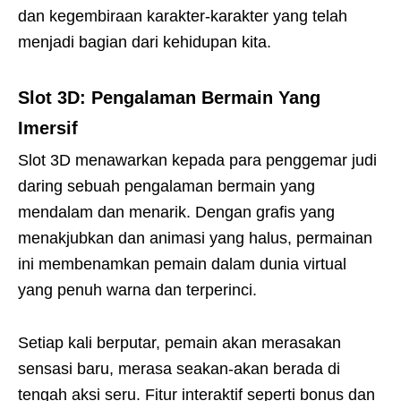
dan kegembiraan karakter-karakter yang telah
menjadi bagian dari kehidupan kita.
Slot 3D: Pengalaman Bermain Yang
Imersif
Slot 3D menawarkan kepada para penggemar judi
daring sebuah pengalaman bermain yang
mendalam dan menarik. Dengan grafis yang
menakjubkan dan animasi yang halus, permainan
ini membenamkan pemain dalam dunia virtual
yang penuh warna dan terperinci.
Setiap kali berputar, pemain akan merasakan
sensasi baru, merasa seakan-akan berada di
tengah aksi seru. Fitur interaktif seperti bonus dan