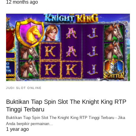
12 months ago
JUDI SLOT ONLINE
Buktikan Tiap Spin Slot The Knight King RTP
Tinggi Terbaru
Buktikan Tiap Spin Slot The Knight King RTP Tinggi Terbaru - Jika
Anda berpikir permainan…
1 year ago