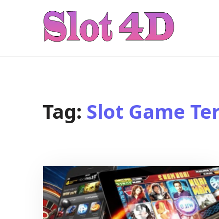
Skip
to
content
Slot 4D – Situs Slot4D Situs
4D Slot Berikan Kesempatan Besar
RTP Slot Rate Kemanangan
Kepada Player Baru Untuk Menang
Maxwin Pada Deposit Pertama Dengan
Paling Tinggi
Mudah Mulai Dari x200 Hingga x5000
Tag:
Slot Game Te
Setiap Putarannya