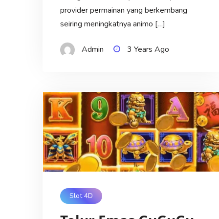
provider permainan yang berkembang
seiring meningkatnya animo […]
Admin
3 Years Ago
Slot 4D