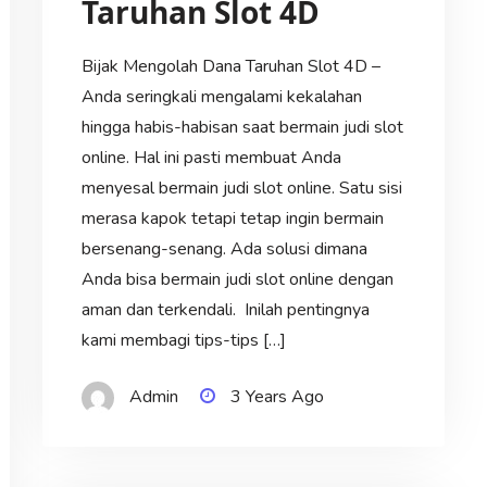
Taruhan Slot 4D
Bijak Mengolah Dana Taruhan Slot 4D –
Anda seringkali mengalami kekalahan
hingga habis-habisan saat bermain judi slot
online. Hal ini pasti membuat Anda
menyesal bermain judi slot online. Satu sisi
merasa kapok tetapi tetap ingin bermain
bersenang-senang. Ada solusi dimana
Anda bisa bermain judi slot online dengan
aman dan terkendali. Inilah pentingnya
kami membagi tips-tips […]
Admin
3 Years Ago