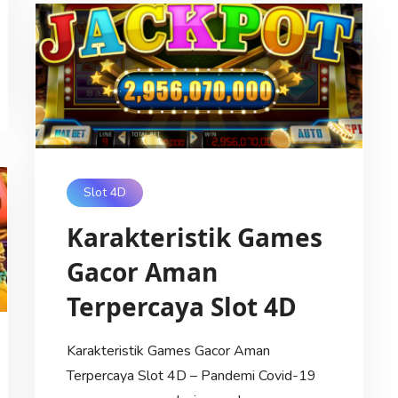
Slot 4D
Karakteristik Games
Gacor Aman
Terpercaya Slot 4D
Karakteristik Games Gacor Aman
Terpercaya Slot 4D – Pandemi Covid-19