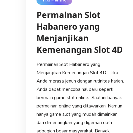
Tips Menang
Permainan Slot
Habanero yang
Menjanjikan
Kemenangan Slot 4D
Permainan Slot Habanero yang
Menjanjikan Kemenangan Slot 4D – Jika
Anda merasa jenuh dengan rutinitas harian,
Anda dapat mencoba hal baru seperti
bermain game slot online. Saat ini banyak
permainan online yang ditawarkan. Namun
hanya game slot yang mudah dimainkan
dan dimenangkan yang digemari oleh
sebagian besar masyarakat. Banyak