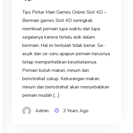
Tips Pintar Main Games Online Slot 4D –
Bermain games Slot 4D seringkali
membuat pemain lupa waktu dan lupa
segalanya karena terlalu asik dalam
bermain. Hal ini tentulah tidak benar. Se-
asyik dan se-seru apapun pemain harusnya
tetap memperhatikan kesehatannya.
Pemain butuh makan, minum dan
beristirahat cukup. Kekurangan makan,
minum dan beristirahat akan menyebabkan
pemain mudah […]
Admin
3 Years Ago